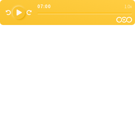
07:00
1.0x