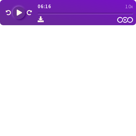
06:16
1.0x