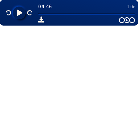
04:46
1.0x